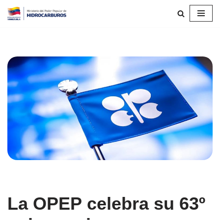
Saltar
al
contenido
La OPEP celebra su 63º