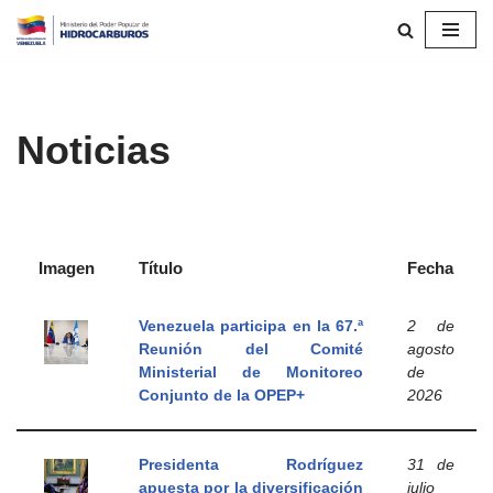
Saltar
al
contenido
Noticias
Imagen
Título
Fecha
Venezuela participa en la 67.ª
2 de
Reunión del Comité
agosto
Ministerial de Monitoreo
de
Conjunto de la OPEP+
2026
Presidenta Rodríguez
31 de
apuesta por la diversificación
julio