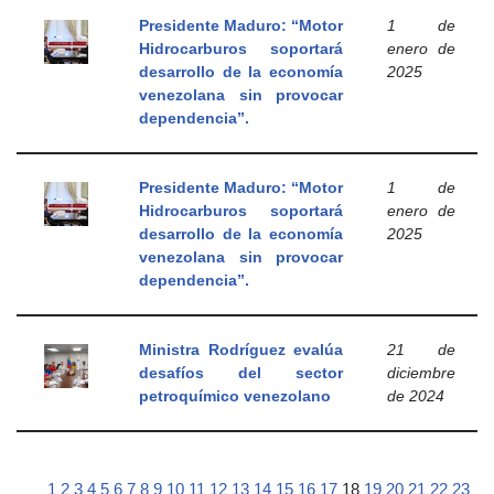
Presidente Maduro: “Motor
1 de
Hidrocarburos soportará
enero de
desarrollo de la economía
2025
venezolana sin provocar
dependencia”.
Presidente Maduro: “Motor
1 de
Hidrocarburos soportará
enero de
desarrollo de la economía
2025
venezolana sin provocar
dependencia”.
Ministra Rodríguez evalúa
21 de
desafíos del sector
diciembre
petroquímico venezolano
de 2024
1
2
3
4
5
6
7
8
9
10
11
12
13
14
15
16
17
18
19
20
21
22
23