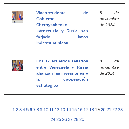
Vicepresidente de
8 de
Gobierno
noviembre
Chernyschenko:
de 2024
«Venezuela y Rusia han
forjado lazos
indestructibles»
Los 17 acuerdos sellados
8 de
entre Venezuela y Rusia
noviembre
afianzan las inversiones y
de 2024
la cooperación
estratégica
1
2
3
4
5
6
7
8
9
10
11
12
13
14
15
16
17
18
19
20
21
22
23
24
25
26
27
28
29