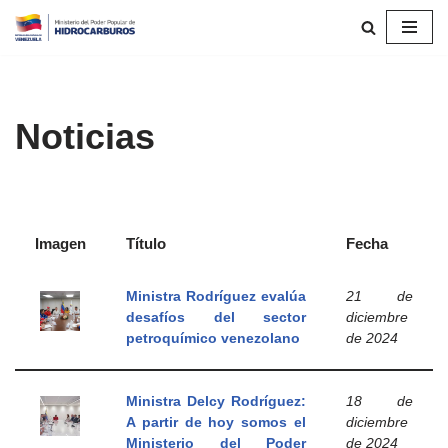
Saltar
al
contenido
Noticias
Imagen
Título
Fecha
Ministra Rodríguez evalúa
21 de
desafíos del sector
diciembre
petroquímico venezolano
de 2024
Ministra Delcy Rodríguez:
18 de
A partir de hoy somos el
diciembre
Ministerio del Poder
de 2024