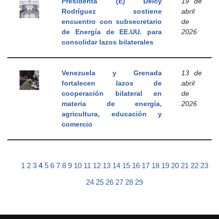
Presidenta (E) Delcy
19 de
Rodríguez sostiene
abril
encuentro con subsecretario
de
de Energía de EE.UU. para
2026
consolidar lazos bilaterales
Venezuela y Grenada
13 de
fortalecen lazos de
abril
cooperación bilateral en
de
materia de energía,
2026
agricultura, educación y
comercio
1
2
3
4
5
6
7
8
9
10
11
12
13
14
15
16
17
18
19
20
21
22
23
24
25
26
27
28
29