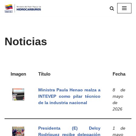
Saltar
al
contenido
Noticias
Imagen
Título
Fecha
Ministra Paula Henao realza a
8 de
INTEVEP como pilar técnico
mayo
de la industria nacional
de
2026
Presidenta (E) Delcy
1 de
Rodríguez recibe delegación
mayo