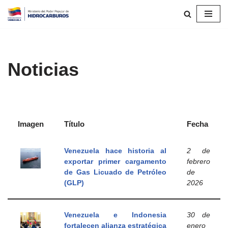
Saltar
al
contenido
Noticias
Imagen
Título
Fecha
Venezuela hace historia al
2 de
exportar primer cargamento
febrero
de Gas Licuado de Petróleo
de
(GLP)
2026
Venezuela e Indonesia
30 de
fortalecen alianza estratégica
enero