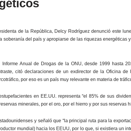
géticos
esidenta de la República, Delcy Rodríguez denunció este lu
a soberanía del país y apropiarse de las riquezas energéticas y 
l Informe Anual de Drogas de la ONU, desde 1999 hasta 20
ontraste, citó declaraciones de un exdirector de la Oficina 
cotráfico, por eso es un país muy relevante en materia de tráfic
 estupefacientes en EE.UU. representa “el 85% de sus divide
eservas minerales, por el oro, por el hierro y por sus reservas hí
tadounidenses y señaló que “la principal ruta para la exportac
oductor mundial) hacia los EEUU, por lo que, si existiera un int